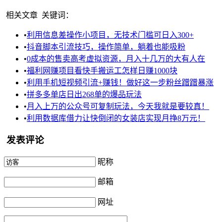
相关文章
关键词：
•
利用信息差操作小项目，无技术门槛可日入300+
•
抖音脚本引流技巧，操作简单，躺着也能吸粉
•
0成本的售卖高考虚拟资源，月入十几万的大有人在
•
福利网赚项目看快手搬运工怎样日赚1000块
•
利用手机短视频引流+赚钱！做好这一步粉丝蹭蹭暴涨
•
拼多多单店日出268单的爆品玩法
•
月入上万的公众号可复制玩法，今天我就是要较真！
•
利用数据库借力让快倒闭的女装店实现月挣8万元！
发表评论
昵称
邮箱
网址