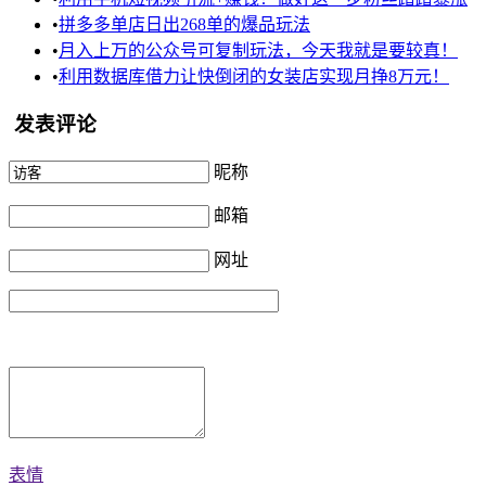
•
拼多多单店日出268单的爆品玩法
•
月入上万的公众号可复制玩法，今天我就是要较真！
•
利用数据库借力让快倒闭的女装店实现月挣8万元！
发表评论
昵称
邮箱
网址
表情