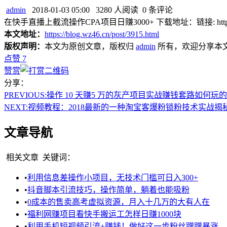
admin
2018-01-03 05:00
3280 人阅读
0 条评论
在快手直播上截流操作CPA项目日赚3000+ 下载地址：链接: https://pan.
本文地址：
https://blog.wz46.cn/post/3915.html
版权声明：
本文为原创文章，版权归
admin
所有，欢迎分享本
点赞
7
赞赏
分享：
PREVIOUS:
操作 10 天赚5 万的灰产项目实战赚钱套路如何玩的
NEXT:
视频教程：2018最新的一种淘宝客爆粉锁粉技术实战揭
文章导航
相关文章
关键词：
•
利用信息差操作小项目，无技术门槛可日入300+
•
抖音脚本引流技巧，操作简单，躺着也能吸粉
•
0成本的售卖高考虚拟资源，月入十几万的大有人在
•
福利网赚项目看快手搬运工怎样日赚1000块
•
利用手机短视频引流+赚钱！做好这一步粉丝蹭蹭暴涨