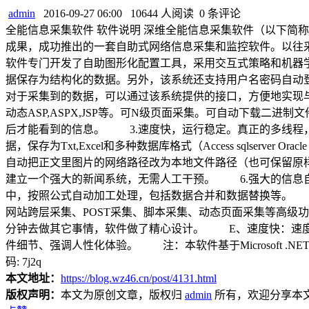
admin
2016-09-27 06:00
10644 人阅读
0 条评论
全能信息采集软件 软件说明 深维全能信息采集软件（以下简
成果，成功推出的一套自助式网络信息采集和监控软件。以往
软件专门开发了自助图形化配置工具，采用交互式策略和机器
据保存为结构化的数据。另外，该系统还支持用户名密码自动
对于采集到的数据，可以通过该系统提供的接口，方便地实现与
动态ASP,ASPX,JSP等。可N级页面采集。可自动下载二
后才能看到的信息。 3.速度快，运行稳定。真正的多线程
据，保存为Txt,Excel和多种数据库格式（Access sqlse
自动把正文里图片的网络路径改为本地文件路径（也可保留原
建立一个强大的新闻系统，无需人工干预。 6.强大的信息
中，按照公式自动加工处理，包括数据合并和数据替换等。
网站跨层采集、POST采集、脚本采集、动态页面采集等高
分钟去做其它事情，软件做了精心设计。 E、速度快：速
件细节、强调人性化体验。 注：本软件基于Microsoft .NET Framewor
码: 7j2q
本文地址：
https://blog.wz46.cn/post/4131.html
版权声明：
本文为原创文章，版权归
admin
所有，欢迎分享本