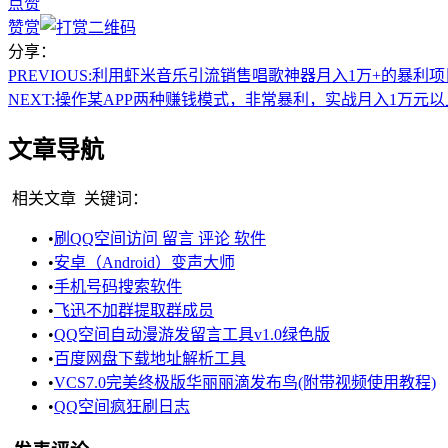
点赞
赞赏
分享：
PREVIOUS:
利用虾米音乐引流销售唱歌神器月入1万+的暴利项
NEXT:
操作某APP两种赚钱模式，非常暴利，实战月入1万元以
文章导航
相关文章
关键词：
•
刷QQ空间访问 留言 评论 软件
•
安卓（Android）变声大师
•
手机号码搜索软件
•
飞迅不加群提取群成员
•
QQ空间自动漫游发留言工具v1.0绿色版
•
百度网盘下载地址解析工具
•
VCS7.0完美终极版华丽丽滴发布鸟(附带视频使用教程)
•
QQ空间疯狂刷日志